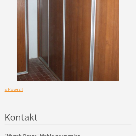
« Powrót
Kontakt
"Murek-Decor" Meble na wymiar