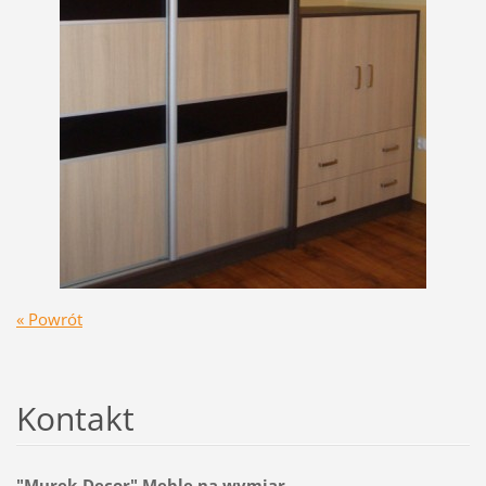
« Powrót
Kontakt
"Murek-Decor" Meble na wymiar