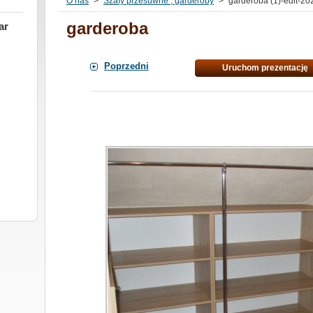
O nas
>
Szafy przesuwne , garderoby
>
garderoba (1)-edit-2
garderoba
ar
Poprzedni
Uruchom prezentację