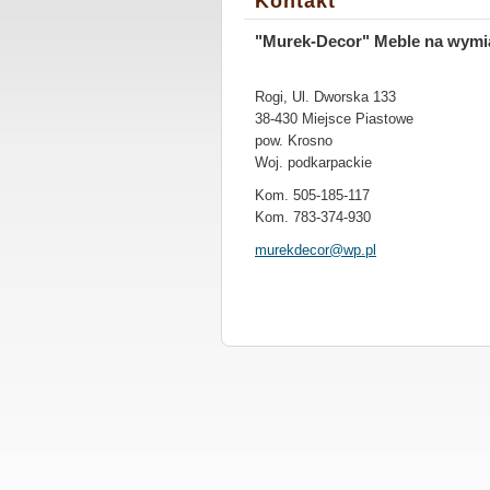
Kontakt
"Murek-Decor" Meble na wymi
Rogi, Ul. Dworska 133
38-430 Miejsce Piastowe
pow. Krosno
Woj. podkarpackie
Kom. 505-185-117
Kom. 783-374-930
murekdec
or@wp.pl