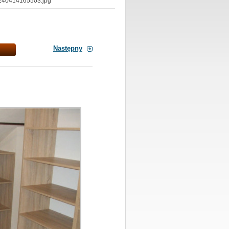
0240414165503.jpg
Następny